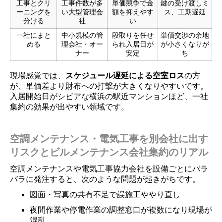
工事とクリ
工事件数が多
単価競争で金
鍵の受け渡しミ
ーニングを
い大型管理会
額を抑えやす
ス、工期遅延
分ける
社
い
一社にまと
中小規模の管
段取りを任せ
単価交渉の余地
める
理会社・オー
られ入居日が
が小さくなりが
ナー
安定
ち
現場感覚では、
スケジュール遅延による空室ロス
の方
が、単価差より財布への打撃が大きくなりやすいです。
入居開始日がシビアな横浜の駅近マンションほど、一社
集約の効果が出やすい領域です。
空調メンテナンス・電気工事を別会社に出す
リスクとビルメンテナンス会社集約のリアル
空調メンテナンスや電気工事協力会社を設備ごとにバラ
バラに発注すると、次のような問題が起きがちです。
図面・写真の共有不足で誤施工ややり直し
夜間作業や停電作業の調整窓口が複数になり現場が
混乱