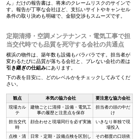
ん」だけの報告書は、将来のクレームリスクのサインで
す。報告が丁寧な会社ほど、支払いサイトやキャンセル
条件の取り決めも明確で、金額交渉もスムーズです。
定期清掃・空調メンテナンス・電気工事で担
当交代時でも品質を死守する会社の共通点
横浜の物件は、築年数も設備もバラバラです。担当者が
変わるたびに品質が落ちる会社と、ブレない会社の差は
引き継ぎの仕組み
にあります。
下の表を目安に、どのレベルかをチェックしてみてくだ
さい。
観点
本気の協力会社
要注意な協力会社
現場カル
建物ごとに清掃・設備・電気工
担当者の頭の中だ
テ
事の履歴と注意点を保存
け
担当交代
顔合わせと現場同行を必ず実施
いきなり単独で現
時
場投入
点検・清
日常・定期・設備点検を区別し
その都度の口頭依