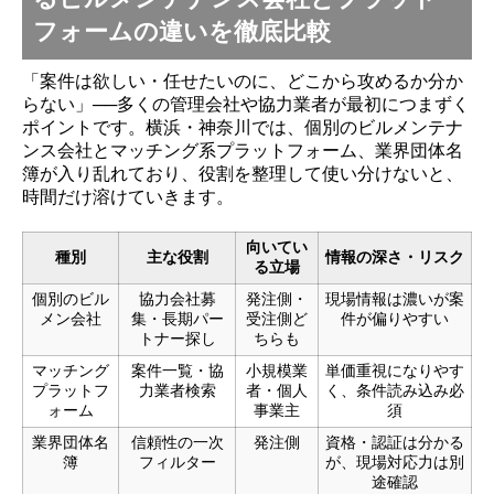
フォームの違いを徹底比較
「案件は欲しい・任せたいのに、どこから攻めるか分か
らない」──多くの管理会社や協力業者が最初につまずく
ポイントです。横浜・神奈川では、個別のビルメンテナ
ンス会社とマッチング系プラットフォーム、業界団体名
簿が入り乱れており、役割を整理して使い分けないと、
時間だけ溶けていきます。
向いてい
種別
主な役割
情報の深さ・リスク
る立場
個別のビル
協力会社募
発注側・
現場情報は濃いが案
メン会社
集・長期パー
受注側ど
件が偏りやすい
トナー探し
ちらも
マッチング
案件一覧・協
小規模業
単価重視になりやす
プラットフ
力業者検索
者・個人
く、条件読み込み必
ォーム
事業主
須
業界団体名
信頼性の一次
発注側
資格・認証は分かる
簿
フィルター
が、現場対応力は別
途確認