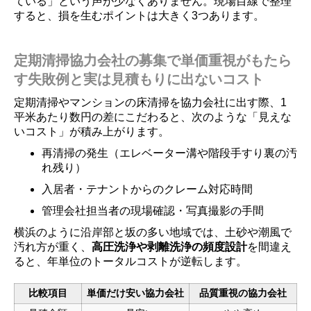
ている」という声が少なくありません。現場目線で整理
すると、損を生むポイントは大きく3つあります。
定期清掃協力会社の募集で単価重視がもたら
す失敗例と実は見積もりに出ないコスト
定期清掃やマンションの床清掃を協力会社に出す際、1
平米あたり数円の差にこだわると、次のような「見えな
いコスト」が積み上がります。
再清掃の発生（エレベーター溝や階段手すり裏の汚
れ残り）
入居者・テナントからのクレーム対応時間
管理会社担当者の現場確認・写真撮影の手間
横浜のように沿岸部と坂の多い地域では、土砂や潮風で
汚れ方が重く、
高圧洗浄や剥離洗浄の頻度設計
を間違え
ると、年単位のトータルコストが逆転します。
比較項目
単価だけ安い協力会社
品質重視の協力会社