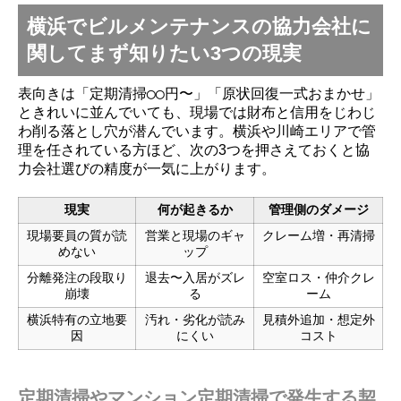
横浜でビルメンテナンスの協力会社に
関してまず知りたい3つの現実
表向きは「定期清掃◯◯円〜」「原状回復一式おまかせ」
ときれいに並んでいても、現場では財布と信用をじわじ
わ削る落とし穴が潜んでいます。横浜や川崎エリアで管
理を任されている方ほど、次の3つを押さえておくと協
力会社選びの精度が一気に上がります。
現実
何が起きるか
管理側のダメージ
現場要員の質が読
営業と現場のギャ
クレーム増・再清掃
めない
ップ
分離発注の段取り
退去〜入居がズレ
空室ロス・仲介クレ
崩壊
る
ーム
横浜特有の立地要
汚れ・劣化が読み
見積外追加・想定外
因
にくい
コスト
定期清掃やマンション定期清掃で発生する契