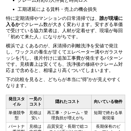
クレーム対応の人件費と時間ロス
工期遅延による賃料・売上の機会損失
特に定期清掃やマンションの日常清掃では、
誰が現場に
入るか
でクレーム数が大きく変わります。安すぎる単価
で受けている協力業者は、人材が定着せず、現場が毎回
「初めて来た人」になりがちです。
横浜でよくあるのが、床清掃の剥離洗浄を安値で発注
し、ワックスの養生が甘くてエレベーター溝やガラスサ
ッシを汚し、後片付けに追加工事費が発生するパターン
です。見積書上は安くても、洗浄後の修繕やクレーム対
応まで含めると、相場より高くついてしまいます。
下の比較を見ると、どちらが本当に“得”かが見えやすく
なります。
発注スタ
一見の
隠れたコスト
向いている物件
イル
コスト
単価競争
見積は
再工事・クレーム・管
短期で終わる単
型
安い
理負担が増えがち
発現場
パートナ
見積は
品質安定・長期で総コ
長期保有のビ