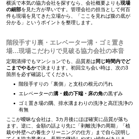
横浜で本気の協力会社を探すなら、会社概要よりも
現場
の細部
を見た方が早いです。管理会社の担当として何百
件も現場を見てきた立場から、「ここを見れば腹の底が
分かる」というポイントを整理します。
階段手すり裏・エレベーター溝・ゴミ置き
場…現場こだわりで見破る協力会社の本音
定期清掃でもマンションでも、品質差は
同じ時間内でど
こまでやるか
で決まります。初回立ち会い時は、次の3
箇所を必ず確認してください。
階段手すりの「裏側」と支柱の根元の汚れ
エレベーターの
溝・鏡の下端・床の角
の黒ずみ
ゴミ置き場の隅、排水溝まわりの洗浄と高圧洗浄の
有無
ここが曖昧な会社は、3カ月後にほぼ確実に品質が落ち
ます。逆に、金額の話より先に「剥離洗浄の周期」「植
栽や外壁への養生クリーニングの仕方」まで自ら説明し
てくる協力業者は、長期で継続しやすい傾向がありま