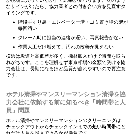
が現場に入っているか」で結果が変わります。次のよう
なサインが出たら、協力業者との付き合い方を見直すタ
イミングです。
階段手すり裏・エレベーター溝・ゴミ置き場の隅が
毎回汚い
クレーム時に担当の連絡が遅い、写真報告がない
作業人工だけ増えて、汚れの改善が見えない
横浜は坂道と高低差が多く、機材搬入だけで時間を取ら
れがちです。ここを理解せず東京相場の金額で受ける協
力会社は、長期になるほど品質が崩れやすいので要注意
です。
ホテル清掃やマンスリーマンション清掃を協
力会社に依頼する前に知るべき「時間帯と人
員」問題
ホテル清掃やマンスリーマンションのクリーニングは、
チェックアウトからチェックインまでの
短い時間帯
にど
れだけ人員を投入できるかが勝負です。