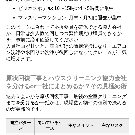
ビジネスホテル: 10〜15時の4〜5時間に集中
マンスリーマンション: 月末・月初に退去が集中
このピークに合わせて応援要員を確保できる協力会社
か、日常は少人数で回しつつ繁忙期だけ増員できるか
を、事前に必ず確認してください。
人員計画が甘いと、表面だけの簡易清掃になり、エアコ
ン洗浄や水回りの洗浄が後回しになってクレームが一気
に増えます。
原状回復工事とハウスクリーニング協力会社
を分けるor一社にまとめるか？その見極め術
退去立会いから原状回復工事、最後の空室クリーニング
までを
分けるか一括か
は、現場数と物件の種別で決める
のが実務的です。
発注パター
向いているケ
主なメリット
主なリスク
ン
ース