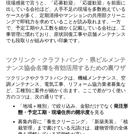
現場感覚で言うと、「応募歓迎」「応援歓迎」を前面に
出している会社ほど、人手不足の現場を多数抱えている
ケースが多く、定期清掃やマンションの共用部クリーニ
ングで即戦力を求めていることが読み取れます。一方
で、予定工期や人工数を細かく記載している会社は、工
事管理に慣れており、原状回復工事や店舗メンテナンス
でも段取りが組みやすい印象です。
ツクリンク・クラフトバンク・県ビルメンテ
ナンス協会名簿を有効活用するための裏ワザ
ツクリンクやクラフトバンクは、機械メンテナンス、空
調メンテナンス、電気工事、リフォーム協力業者募集な
ど、工種別に案件が細かく出ます。ここで差がつく使い
方のコツは、次の通りです。
「地域＋種別」で絞り込み、金額だけでなく
発注形
態・予定工期・現場住所の開示度
を見る
募集内容に「養生クリーニング」「新築美装」「植
栽管理」まで書けている元請けは、建物管理の全体