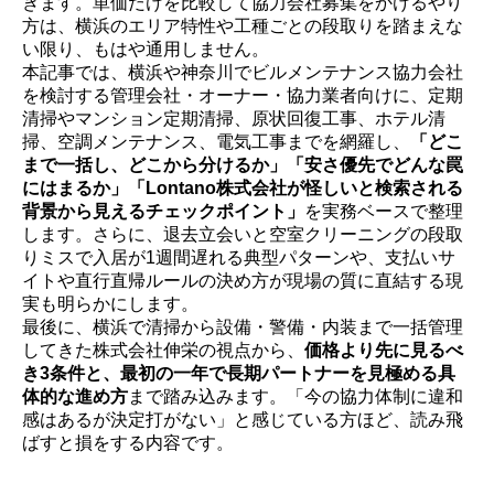
きます。単価だけを比較して協力会社募集をかけるやり
方は、横浜のエリア特性や工種ごとの段取りを踏まえな
い限り、もはや通用しません。
本記事では、横浜や神奈川でビルメンテナンス協力会社
を検討する管理会社・オーナー・協力業者向けに、定期
清掃やマンション定期清掃、原状回復工事、ホテル清
掃、空調メンテナンス、電気工事までを網羅し、
「どこ
まで一括し、どこから分けるか」「安さ優先でどんな罠
にはまるか」「Lontano株式会社が怪しいと検索される
背景から見えるチェックポイント」
を実務ベースで整理
します。さらに、退去立会いと空室クリーニングの段取
りミスで入居が1週間遅れる典型パターンや、支払いサ
イトや直行直帰ルールの決め方が現場の質に直結する現
実も明らかにします。
最後に、横浜で清掃から設備・警備・内装まで一括管理
してきた株式会社伸栄の視点から、
価格より先に見るべ
き3条件と、最初の一年で長期パートナーを見極める具
体的な進め方
まで踏み込みます。「今の協力体制に違和
感はあるが決定打がない」と感じている方ほど、読み飛
ばすと損をする内容です。