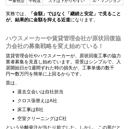
ー重視型
中程度
ストは下がりやすい
ル・マンション
実務では、
「金額」ではなく「継続と安定」で見ること
が、結果的に金額を抑える近道
になります。
ハウスメーカーや賃貸管理会社が原状回復協
力会社の募集戦略を変え始めている！
賃貸管理会社やハウスメーカーが、原状回復工事の協力
業者募集を見直し始めています。背景はシンプルで、入
居開始日が1週間ずれた時の損失が、工事単価の数千
円〜数万円を簡単に上回るからです。
昔は、
退去立会いは自社担当
クロス張替えはA社
床工事はB社
空室クリーニングはC社
という分離発注が当たり前でした。しかし、この形だと