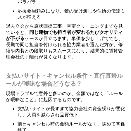
バラバラ
応援要員頼みになり、鍵の受け渡しや住所の伝達ミ
スが増える
退去立会から原状回復工事、空室クリーニングまでを見
ていると、
同じ建物でも担当者が変わるたびクオリティ
が下がる
ケースが目立ちます。単価を少し上げてでも、
長期で同じ担当を付けられる協力業者を選んだ方が、修
繕や内装との段取りもスムーズになり、結果的に賃貸管
理会社の手離れが良くなります。
支払いサイト・キャンセル条件・直行直帰ル
ールが曖昧な場合どうなる？
現場トラブルで意外と多いのが、金額ではなく「ルール
が曖昧なこと」に起因するものです。
支払いサイトが長すぎて協力会社の資金繰りが悪化
し、人員を減らされ品質低下
前日キャンセル時の金額ルールがなく、揉めて関係
終了