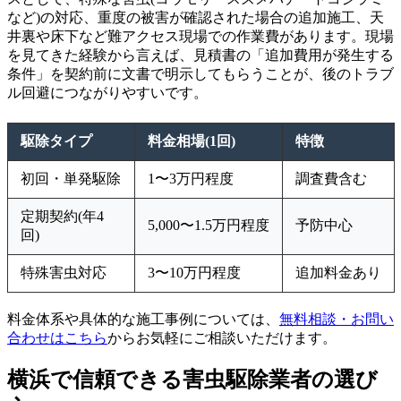
など)の対応、重度の被害が確認された場合の追加施工、天
井裏や床下など難アクセス現場での作業費があります。現場
を見てきた経験から言えば、見積書の「追加費用が発生する
条件」を契約前に文書で明示してもらうことが、後のトラブ
ル回避につながりやすいです。
駆除タイプ
料金相場(1回)
特徴
初回・単発駆除
1〜3万円程度
調査費含む
定期契約(年4
5,000〜1.5万円程度
予防中心
回)
特殊害虫対応
3〜10万円程度
追加料金あり
料金体系や具体的な施工事例については、
無料相談・お問い
合わせはこちら
からお気軽にご相談いただけます。
横浜で信頼できる害虫駆除業者の選び