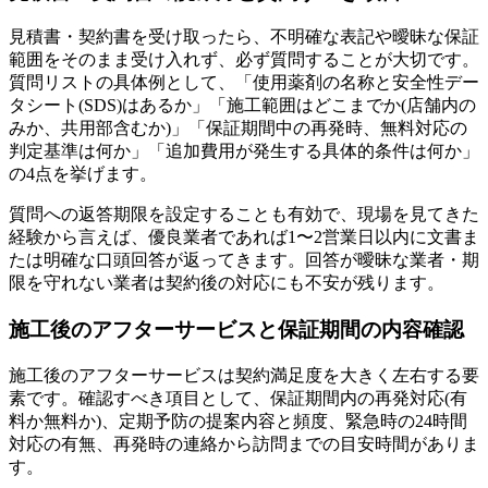
見積書・契約書を受け取ったら、不明確な表記や曖昧な保証
範囲をそのまま受け入れず、必ず質問することが大切です。
質問リストの具体例として、「使用薬剤の名称と安全性デー
タシート(SDS)はあるか」「施工範囲はどこまでか(店舗内の
みか、共用部含むか)」「保証期間中の再発時、無料対応の
判定基準は何か」「追加費用が発生する具体的条件は何か」
の4点を挙げます。
質問への返答期限を設定することも有効で、現場を見てきた
経験から言えば、優良業者であれば1〜2営業日以内に文書ま
たは明確な口頭回答が返ってきます。回答が曖昧な業者・期
限を守れない業者は契約後の対応にも不安が残ります。
施工後のアフターサービスと保証期間の内容確認
施工後のアフターサービスは契約満足度を大きく左右する要
素です。確認すべき項目として、保証期間内の再発対応(有
料か無料か)、定期予防の提案内容と頻度、緊急時の24時間
対応の有無、再発時の連絡から訪問までの目安時間がありま
す。