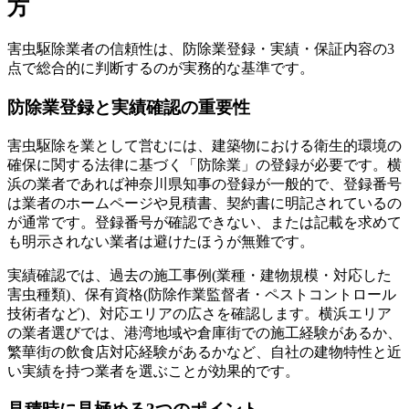
方
害虫駆除業者の信頼性は、防除業登録・実績・保証内容の3
点で総合的に判断するのが実務的な基準です。
防除業登録と実績確認の重要性
害虫駆除を業として営むには、建築物における衛生的環境の
確保に関する法律に基づく「防除業」の登録が必要です。横
浜の業者であれば神奈川県知事の登録が一般的で、登録番号
は業者のホームページや見積書、契約書に明記されているの
が通常です。登録番号が確認できない、または記載を求めて
も明示されない業者は避けたほうが無難です。
実績確認では、過去の施工事例(業種・建物規模・対応した
害虫種類)、保有資格(防除作業監督者・ペストコントロール
技術者など)、対応エリアの広さを確認します。横浜エリア
の業者選びでは、港湾地域や倉庫街での施工経験があるか、
繁華街の飲食店対応経験があるかなど、自社の建物特性と近
い実績を持つ業者を選ぶことが効果的です。