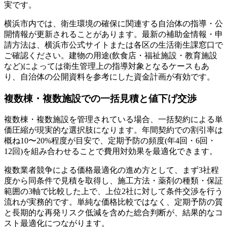
実です。
横浜市内では、衛生環境の確保に関連する自治体の指導・公
開情報が更新されることがあります。最新の補助金情報・申
請方法は、横浜市公式サイトまたは各区の生活衛生課窓口で
ご確認ください。建物の用途(飲食店・福祉施設・教育施設
など)によっては衛生管理上の指導対象となるケースもあ
り、自治体の公開資料を参考にした資金計画が有効です。
複数棟・複数施設での一括見積と値下げ交渉
複数棟・複数施設を管理されている場合、一括契約による単
価圧縮が現実的な選択肢になります。年間契約での割引率は
概ね10〜20%程度が目安で、定期予防の頻度(年4回・6回・
12回)を組み合わせることで費用対効果を最適化できます。
複数業者競争による価格最適化の進め方として、まず3社程
度から同条件で見積を取得し、施工方法・薬剤の種類・保証
範囲の3軸で比較した上で、上位2社に対して条件交渉を行う
流れが実務的です。単純な価格比較ではなく、定期予防の質
と長期的な再発リスク低減を含めた総合判断が、結果的なコ
スト最適化につながります。