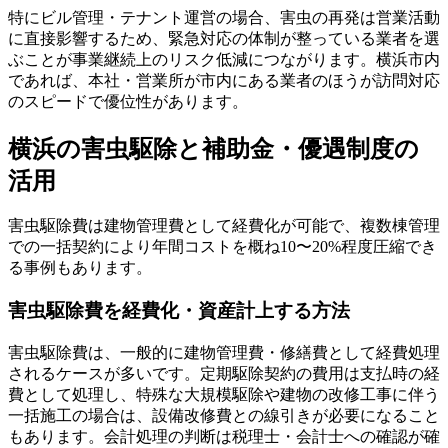
特にビル管理・テナント運営の場合、害虫の再発は営業活動
に直接影響するため、緊急対応の体制が整っている業者を選
ぶことが事業継続上のリスク低減につながります。横浜市内
であれば、本社・営業所が市内にある業者のほうが訪問対応
のスピードで優位性があります。
横浜の害虫駆除と補助金・優遇制度の
活用
害虫駆除費は建物管理費として経費化が可能で、複数棟管理
での一括契約により年間コストを概ね10〜20%程度圧縮でき
る事例もあります。
害虫駆除費を経費化・資産計上する方法
害虫駆除費は、一般的に建物管理費・修繕費として経費処理
されるケースが多いです。定期駆除契約の費用は支払時の経
費として処理し、特殊な大規模駆除や建物の改修工事に伴う
一括施工の場合は、設備改修費との線引きが必要になること
もあります。会計処理の判断は税理士・会計士への確認が確