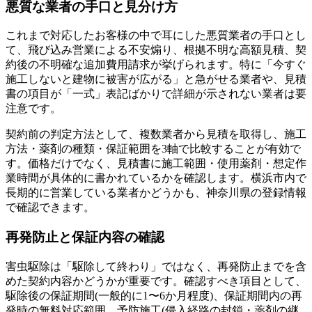
悪質な業者の手口と見分け方
これまで対応したお客様の中で耳にした悪質業者の手口とし
て、飛び込み営業による不安煽り、根拠不明な高額見積、契
約後の不明確な追加費用請求が挙げられます。特に「今すぐ
施工しないと建物に被害が広がる」と急がせる業者や、見積
書の項目が「一式」表記ばかりで詳細が示されない業者は要
注意です。
契約前の判定方法として、複数業者から見積を取得し、施工
方法・薬剤の種類・保証範囲を3軸で比較することが有効で
す。価格だけでなく、見積書に施工範囲・使用薬剤・想定作
業時間が具体的に書かれているかを確認します。横浜市内で
長期的に営業している業者かどうかも、神奈川県の登録情報
で確認できます。
再発防止と保証内容の確認
害虫駆除は「駆除して終わり」ではなく、再発防止までを含
めた契約内容かどうかが重要です。確認すべき項目として、
駆除後の保証期間(一般的に1〜6か月程度)、保証期間内の再
発時の無料対応範囲、予防施工(侵入経路の封鎖・薬剤の継