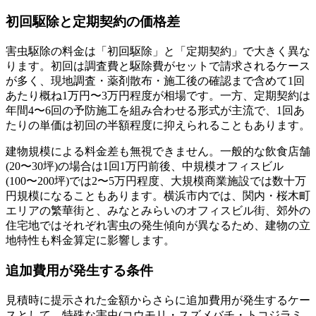
初回駆除と定期契約の価格差
害虫駆除の料金は「初回駆除」と「定期契約」で大きく異な
ります。初回は調査費と駆除費がセットで請求されるケース
が多く、現地調査・薬剤散布・施工後の確認まで含めて1回
あたり概ね1万円〜3万円程度が相場です。一方、定期契約は
年間4〜6回の予防施工を組み合わせる形式が主流で、1回あ
たりの単価は初回の半額程度に抑えられることもあります。
建物規模による料金差も無視できません。一般的な飲食店舗
(20〜30坪)の場合は1回1万円前後、中規模オフィスビル
(100〜200坪)では2〜5万円程度、大規模商業施設では数十万
円規模になることもあります。横浜市内では、関内・桜木町
エリアの繁華街と、みなとみらいのオフィスビル街、郊外の
住宅地ではそれぞれ害虫の発生傾向が異なるため、建物の立
地特性も料金算定に影響します。
追加費用が発生する条件
見積時に提示された金額からさらに追加費用が発生するケー
スとして、特殊な害虫(コウモリ・スズメバチ・トコジラミ