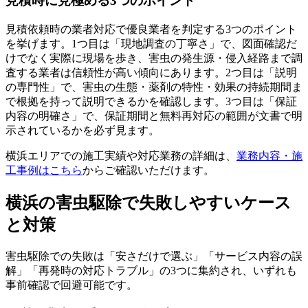
見積時に見極める3つのポイント
見積依頼時の業者対応で優良業者を判定する3つのポイント
を挙げます。1つ目は「現地調査の丁寧さ」で、図面確認だ
けでなく実際に現場を歩き、害虫の発生源・侵入経路まで調
査する業者は信頼性が高い傾向にあります。2つ目は「説明
の専門性」で、害虫の生態・薬剤の特性・効果の持続期間ま
で根拠を持って説明できるかを確認します。3つ目は「保証
内容の明確さ」で、保証期間と無料再対応の範囲が文書で明
示されているかを必ず見ます。
横浜エリアでの施工実績や対応業務の詳細は、
業務内容・施
工事例はこちら
からご確認いただけます。
横浜の害虫駆除で失敗しやすいケース
と対策
害虫駆除での失敗は「安さだけで選ぶ」「サービス内容の誤
解」「再発時の対応トラブル」の3つに集約され、いずれも
事前確認で回避可能です。