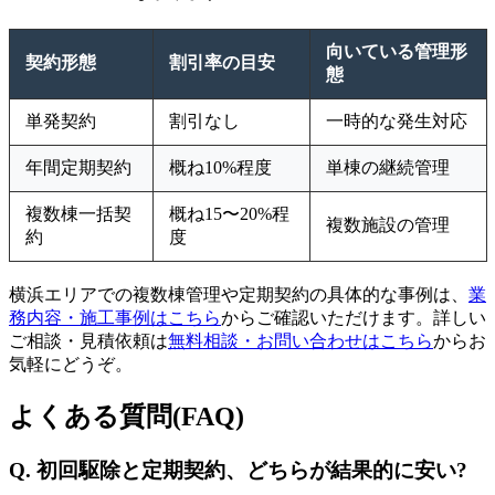
向いている管理形
契約形態
割引率の目安
態
単発契約
割引なし
一時的な発生対応
年間定期契約
概ね10%程度
単棟の継続管理
複数棟一括契
概ね15〜20%程
複数施設の管理
約
度
横浜エリアでの複数棟管理や定期契約の具体的な事例は、
業
務内容・施工事例はこちら
からご確認いただけます。詳しい
ご相談・見積依頼は
無料相談・お問い合わせはこちら
からお
気軽にどうぞ。
よくある質問(FAQ)
Q. 初回駆除と定期契約、どちらが結果的に安い?